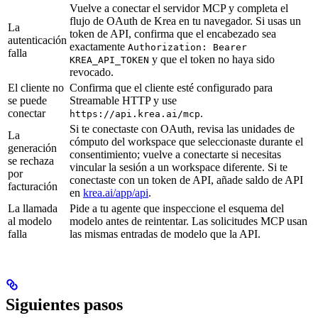
Vuelve a conectar el servidor MCP y completa el
flujo de OAuth de Krea en tu navegador. Si usas un
La
token de API, confirma que el encabezado sea
autenticación
exactamente
Authorization: Bearer
falla
y que el token no haya sido
KREA_API_TOKEN
revocado.
El cliente no
Confirma que el cliente esté configurado para
se puede
Streamable HTTP y use
conectar
.
https://api.krea.ai/mcp
Si te conectaste con OAuth, revisa las unidades de
La
cómputo del workspace que seleccionaste durante el
generación
consentimiento; vuelve a conectarte si necesitas
se rechaza
vincular la sesión a un workspace diferente. Si te
por
conectaste con un token de API, añade saldo de API
facturación
en
krea.ai/app/api
.
La llamada
Pide a tu agente que inspeccione el esquema del
al modelo
modelo antes de reintentar. Las solicitudes MCP usan
falla
las mismas entradas de modelo que la API.
Siguientes pasos