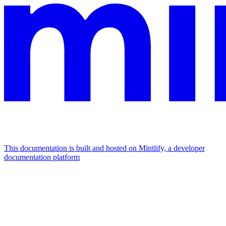
This documentation is built and hosted on Mintlify, a developer
documentation platform
Assistant
Responses
are