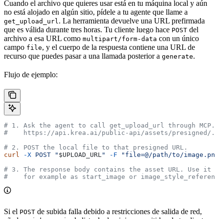
Cuando el archivo que quieres usar está en tu máquina local y aún
no está alojado en algún sitio, pídele a tu agente que llame a
. La herramienta devuelve una URL prefirmada
get_upload_url
que es válida durante tres horas. Tu cliente luego hace
del
POST
archivo a esa URL como
con un único
multipart/form-data
campo
, y el cuerpo de la respuesta contiene una URL de
file
recurso que puedes pasar a una llamada posterior a
.
generate
Flujo de ejemplo:
# 1. Ask the agent to call get_upload_url through MCP. 
#    https://api.krea.ai/public-api/assets/presigned/..
# 2. POST the local file to that presigned URL.
curl
 -X
 POST
 "
$UPLOAD_URL
"
 -F
 "file=@/path/to/image.png
# 3. The response body contains the asset URL. Use it i
#    for example as start_image or image_style_referenc
Si el
de subida falla debido a restricciones de salida de red,
POST