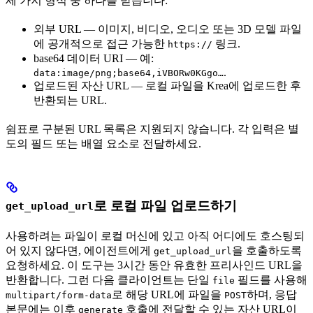
세 가지 형식 중 하나를 받습니다:
외부 URL — 이미지, 비디오, 오디오 또는 3D 모델 파일
에 공개적으로 접근 가능한
링크.
https://
base64 데이터 URI — 예:
.
data:image/png;base64,iVBORw0KGgo…
업로드된 자산 URL — 로컬 파일을 Krea에 업로드한 후
반환되는 URL.
쉼표로 구분된 URL 목록은 지원되지 않습니다. 각 입력은 별
도의 필드 또는 배열 요소로 전달하세요.
로 로컬 파일 업로드하기
get_upload_url
사용하려는 파일이 로컬 머신에 있고 아직 어디에도 호스팅되
어 있지 않다면, 에이전트에게
을 호출하도록
get_upload_url
요청하세요. 이 도구는 3시간 동안 유효한 프리사인드 URL을
반환합니다. 그런 다음 클라이언트는 단일
필드를 사용해
file
로 해당 URL에 파일을
하며, 응답
multipart/form-data
POST
본문에는 이후
호출에 전달할 수 있는 자산 URL이
generate