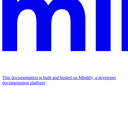
This documentation is built and hosted on Mintlify, a developer
documentation platform
Assistant
Responses
are
generated