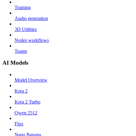
Training
Audio generation
3D Utilities
Nodes workflows
Teams
AI Models
Model Overview
Krea 2
Krea 2 Turbo
Qwen 2512
Flux
Nano Banana