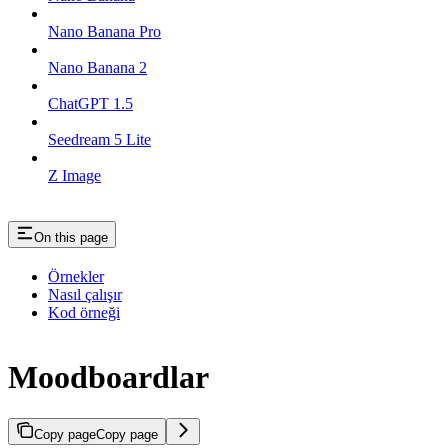
Nano Banana Pro
Nano Banana 2
ChatGPT 1.5
Seedream 5 Lite
Z Image
On this page
Örnekler
Nasıl çalışır
Kod örneği
Moodboardlar
Copy page
Copy page