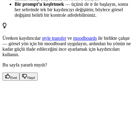
Bir prompt’u keşfetmek
— üçünü de
ile başlayın, sonra
0
her seferinde tek bir kaydırıcıyı değiştirin; böylece görsel
değişimi belirli bir kontrole atfedebilirsiniz.
Üretken kaydırıcılar
style transfer
ve
moodboards
ile birlikte çalışır
— görsel yön için bir moodboard uygulayın, ardından bu yönün ne
kadar güçlü ifade edileceğini ince ayarlamak için kaydırıcıları
kullanın.
Bu sayfa yararlı mıydı?
Evet
Hayir