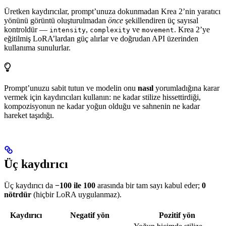
Üretken kaydırıcılar, prompt’unuza dokunmadan Krea 2’nin yaratıcı
yönünü görüntü oluşturulmadan
önce
şekillendiren üç sayısal
kontroldür —
,
ve
. Krea 2’ye
intensity
complexity
movement
eğitilmiş LoRA’lardan güç alırlar ve doğrudan API üzerinden
kullanıma sunulurlar.
Prompt’unuzu sabit tutun ve modelin onu
nasıl
yorumladığına karar
vermek için kaydırıcıları kullanın: ne kadar stilize hissettirdiği,
kompozisyonun ne kadar yoğun olduğu ve sahnenin ne kadar
hareket taşıdığı.
Üç kaydırıcı
Üç kaydırıcı da
−100 ile 100
arasında bir tam sayı kabul eder;
0
nötrdür
(hiçbir LoRA uygulanmaz).
Kaydırıcı
Negatif yön
Pozitif yön