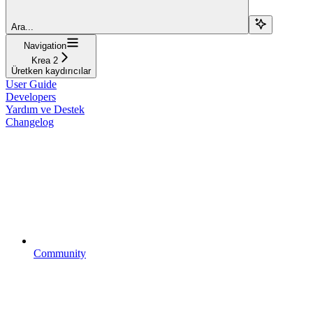
Ara...
Navigation
Krea 2
Üretken kaydırıcılar
User Guide
Developers
Yardım ve Destek
Changelog
Community