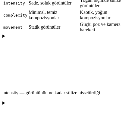
Yoğun biçimde stilize
Sade, soluk görüntüler
intensity
görüntüler
Minimal, temiz
Kaotik, yoğun
complexity
kompozisyonlar
kompozisyonlar
Güçlü poz ve kamera
Statik görüntüler
movement
hareketi
intensity — görüntünün ne kadar stilize hissettirdiği