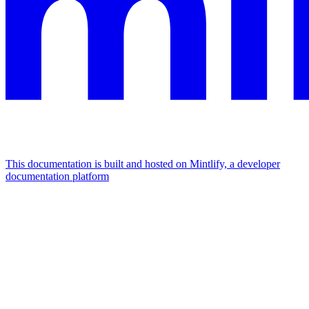
This documentation is built and hosted on Mintlify, a developer
documentation platform
Assistant
Responses
are
generated
using
AI