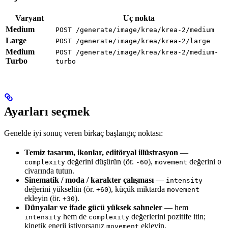
Varyant
Uç nokta
Medium
POST /generate/image/krea/krea-2/medium
Large
POST /generate/image/krea/krea-2/large
Medium
POST /generate/image/krea/krea-2/medium-
Turbo
turbo
Ayarları seçmek
Genelde iyi sonuç veren birkaç başlangıç noktası:
Temiz tasarım, ikonlar, editöryal illüstrasyon
—
değerini düşürün (ör.
),
değerini
complexity
-60
movement
0
civarında tutun.
Sinematik / moda / karakter çalışması
—
intensity
değerini yükseltin (ör.
), küçük miktarda
+60
movement
ekleyin (ör.
).
+30
Dünyalar ve ifade gücü yüksek sahneler
— hem
hem de
değerlerini pozitife itin;
intensity
complexity
kinetik enerji istiyorsanız
ekleyin.
movement