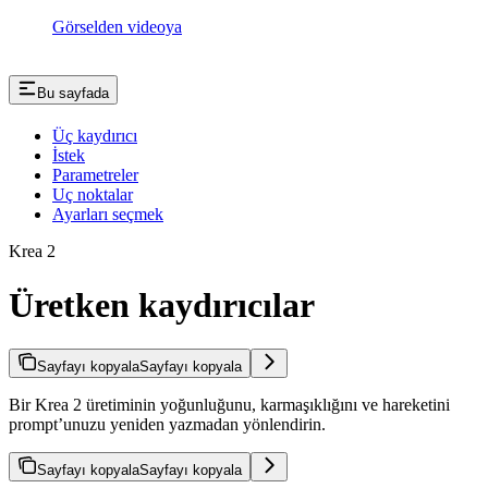
Görselden videoya
Bu sayfada
Üç kaydırıcı
İstek
Parametreler
Uç noktalar
Ayarları seçmek
Krea 2
Üretken kaydırıcılar
Sayfayı kopyala
Sayfayı kopyala
Bir Krea 2 üretiminin yoğunluğunu, karmaşıklığını ve hareketini
prompt’unuzu yeniden yazmadan yönlendirin.
Sayfayı kopyala
Sayfayı kopyala