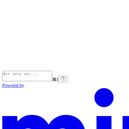
⌘
I
Powered by