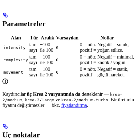
Parametreler
Alan
Tür
Aralık
Varsayılan
Notlar
tam
−100
0 = nötr. Negatif = soluk,
intensity
0
sayı
ile 100
pozitif = yoğun stilize.
tam
−100
0 = nötr. Negatif = minimal,
complexity
0
sayı
ile 100
pozitif = kaotik / yoğun.
tam
−100
0 = nötr. Negatif = statik,
movement
0
sayı
ile 100
pozitif = güçlü hareket.
Kaydırıcılar
üç Krea 2 varyantında da
desteklenir —
krea-
,
ve
. Bir üretimin
2/medium
krea-2/large
krea-2/medium-turbo
fiyatını değiştirmezler — bkz.
fiyatlandırma
.
Uç noktalar