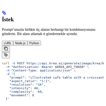
İstek
Prompt’unuzla birlikte üç alanın herhangi bir kombinasyonunu
gönderin. Bir alanı atlamak
göndermekle aynıdır.
0
cURL
Node.js
Python
curl
 -X
 POST
 https://api.krea.ai/generate/image/krea/kr
  -H
 "Authorization: Bearer 
$KREA_API_TOKEN
"
 \
  -H
 "Content-Type: application/json"
 \
  -d
 '{
    "prompt": "illustrated cafe table with a croissant
    "aspect_ratio": "1:1",
    "resolution": "1K",
    "intensity": 40,
    "complexity": -60,
    "movement": 0
  }'