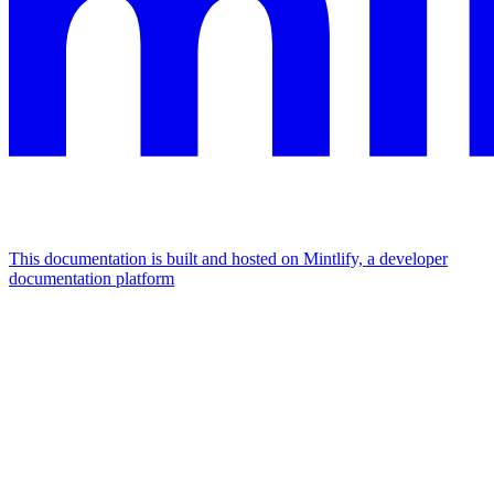
This documentation is built and hosted on Mintlify, a developer
documentation platform
Assistant
Responses
are
generated
using
AI