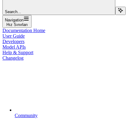
Search...
Navigation
Hız Sınırları
Documentation Home
User Guide
Developers
Model APIs
Help & Support
Changelog
Community