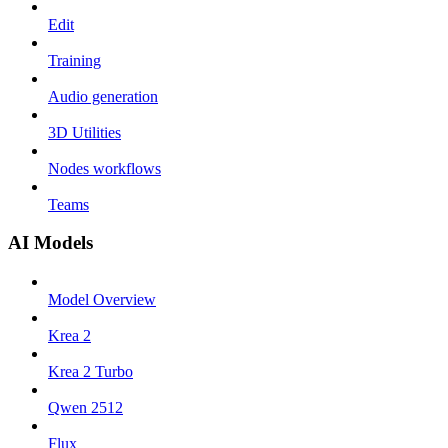
Edit
Training
Audio generation
3D Utilities
Nodes workflows
Teams
AI Models
Model Overview
Krea 2
Krea 2 Turbo
Qwen 2512
Flux