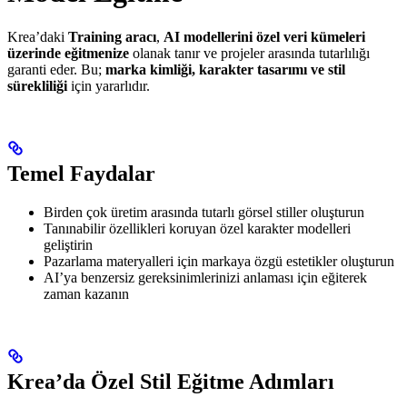
Krea’daki
Training aracı
,
AI modellerini özel veri kümeleri
üzerinde eğitmenize
olanak tanır ve projeler arasında tutarlılığı
garanti eder. Bu;
marka kimliği, karakter tasarımı ve stil
sürekliliği
için yararlıdır.
Temel Faydalar
Birden çok üretim arasında tutarlı görsel stiller oluşturun
Tanınabilir özellikleri koruyan özel karakter modelleri
geliştirin
Pazarlama materyalleri için markaya özgü estetikler oluşturun
AI’ya benzersiz gereksinimlerinizi anlaması için eğiterek
zaman kazanın
Krea’da Özel Stil Eğitme Adımları