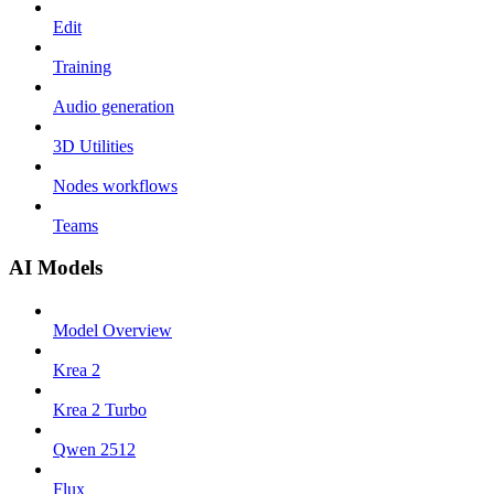
Edit
Training
Audio generation
3D Utilities
Nodes workflows
Teams
AI Models
Model Overview
Krea 2
Krea 2 Turbo
Qwen 2512
Flux