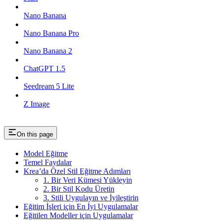
Nano Banana
Nano Banana Pro
Nano Banana 2
ChatGPT 1.5
Seedream 5 Lite
Z Image
On this page
Model Eğitme
Temel Faydalar
Krea’da Özel Stil Eğitme Adımları
1. Bir Veri Kümesi Yükleyin
2. Bir Stil Kodu Üretin
3. Stili Uygulayın ve İyileştirin
Eğitim İşleri için En İyi Uygulamalar
Eğitilen Modeller için Uygulamalar