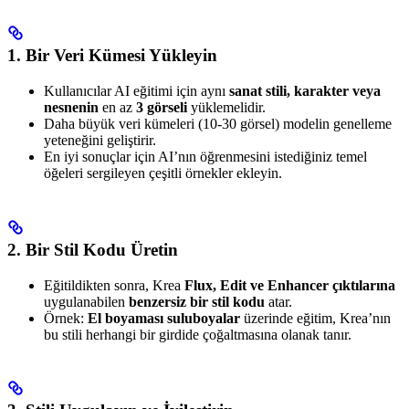
1. Bir Veri Kümesi Yükleyin
Kullanıcılar AI eğitimi için aynı
sanat stili, karakter veya
nesnenin
en az
3 görseli
yüklemelidir.
Daha büyük veri kümeleri (10-30 görsel) modelin genelleme
yeteneğini geliştirir.
En iyi sonuçlar için AI’nın öğrenmesini istediğiniz temel
öğeleri sergileyen çeşitli örnekler ekleyin.
2. Bir Stil Kodu Üretin
Eğitildikten sonra, Krea
Flux, Edit ve Enhancer çıktılarına
uygulanabilen
benzersiz bir stil kodu
atar.
Örnek:
El boyaması suluboyalar
üzerinde eğitim, Krea’nın
bu stili herhangi bir girdide çoğaltmasına olanak tanır.