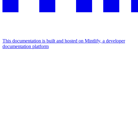
This documentation is built and hosted on Mintlify, a developer
documentation platform
Assistant
Responses
are
generated
using
AI
and
may
contain
mistakes.