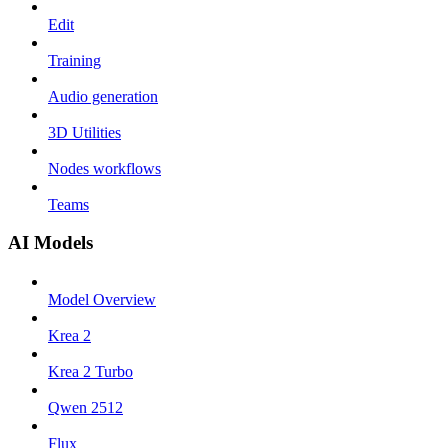
Edit
Training
Audio generation
3D Utilities
Nodes workflows
Teams
AI Models
Model Overview
Krea 2
Krea 2 Turbo
Qwen 2512
Flux