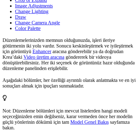
Crop or Expand
Image Adjustments
Change Lighting
Draw
Change Camera Angle
Color Palette
Düzenlemelerinizden memnun olduğunuzda, işleri ileriye
götürmenin iki yolu vardır. Sonucu keskinleştirmek ve iyileştirmek
için görüntüyü
Enhancer
aracına gönderebilir ya da doğrudan
Krea’daki
Video üretim aracına
göndererek bir videoya
dönüştürebilirsiniz. Her iki seçenek de görüntünüz hazır olduğunda
düzenleme panelinden erişilebilir.
Aşağıdaki bölümler, her özelliği ayrıntılı olarak anlatmakta ve en iyi
sonuçları almak için ipuçları sunmaktadır.
Not: Düzenleme bölümleri için mevcut listelerden hangi modeli
seçeceğinizden emin değilseniz, karar vermeden önce her modelin
güçlü yönlerinin dökümü için tam
Model Genel Bakış
sayfamıza
bakın.