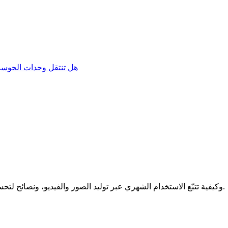
هل تنتقل وحدات الحوسب
تعرّف على كيفية عمل وحدات الحوسبة في Krea، وكيفية تتبّع الاستخدام الشهري عبر توليد الصور والفيديو، ونصائح لتحسين إنفاق اشتراكك.