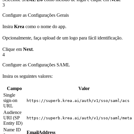
3
Configure as Configurações Gerais
Insira
Krea
como o nome do app.
Opcionalmente, faça upload de um logo para fácil identificação.
Clique em
Next
.
4
Configure as Configurações SAML
Insira os seguintes valores:
Campo
Valor
Single
sign-on
https://superb.krea.ai/auth/v1/sso/saml/acs
URL
Audience
URI (SP
https://superb.krea.ai/auth/v1/sso/saml/meta
Entity ID)
Name ID
EmailAddress