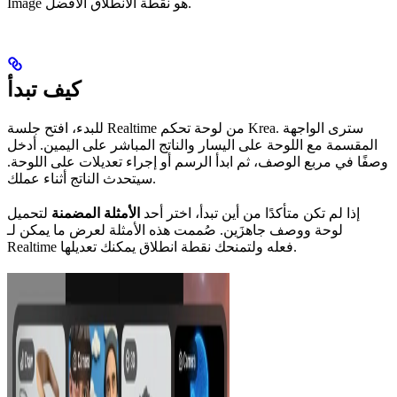
Image هو نقطة الانطلاق الأفضل.
كيف تبدأ
للبدء، افتح جلسة Realtime من لوحة تحكم Krea. سترى الواجهة
المقسمة مع اللوحة على اليسار والناتج المباشر على اليمين. أدخل
وصفًا في مربع الوصف، ثم ابدأ الرسم أو إجراء تعديلات على اللوحة.
سيتحدث الناتج أثناء عملك.
إذا لم تكن متأكدًا من أين تبدأ، اختر أحد
الأمثلة المضمنة
لتحميل
لوحة ووصف جاهزَين. صُممت هذه الأمثلة لعرض ما يمكن لـ
Realtime فعله ولتمنحك نقطة انطلاق يمكنك تعديلها.