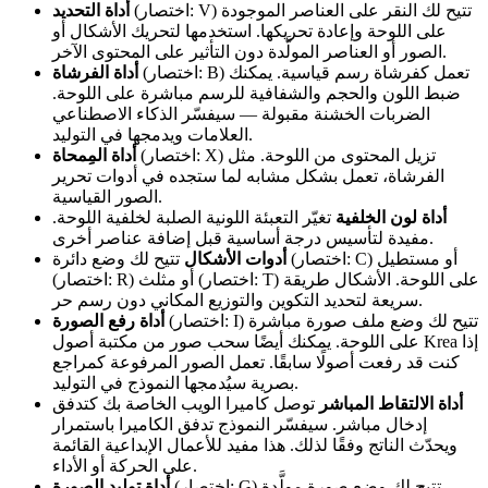
(اختصار: V) تتيح لك النقر على العناصر الموجودة
أداة التحديد
على اللوحة وإعادة تحريكها. استخدمها لتحريك الأشكال أو
الصور أو العناصر المولَّدة دون التأثير على المحتوى الآخر.
(اختصار: B) تعمل كفرشاة رسم قياسية. يمكنك
أداة الفرشاة
ضبط اللون والحجم والشفافية للرسم مباشرة على اللوحة.
الضربات الخشنة مقبولة — سيفسّر الذكاء الاصطناعي
العلامات ويدمجها في التوليد.
(اختصار: X) تزيل المحتوى من اللوحة. مثل
أداة المِمحاة
الفرشاة، تعمل بشكل مشابه لما ستجده في أدوات تحرير
الصور القياسية.
أداة لون الخلفية
تغيّر التعبئة اللونية الصلبة لخلفية اللوحة.
مفيدة لتأسيس درجة أساسية قبل إضافة عناصر أخرى.
أدوات الأشكال
تتيح لك وضع دائرة (اختصار: C) أو مستطيل
(اختصار: R) أو مثلث (اختصار: T) على اللوحة. الأشكال طريقة
سريعة لتحديد التكوين والتوزيع المكاني دون رسم حر.
(اختصار: I) تتيح لك وضع ملف صورة مباشرة
أداة رفع الصورة
على اللوحة. يمكنك أيضًا سحب صور من مكتبة أصول Krea إذا
كنت قد رفعت أصولًا سابقًا. تعمل الصور المرفوعة كمراجع
بصرية سيُدمجها النموذج في التوليد.
أداة الالتقاط المباشر
توصل كاميرا الويب الخاصة بك كتدفق
إدخال مباشر. سيفسّر النموذج تدفق الكاميرا باستمرار
ويحدّث الناتج وفقًا لذلك. هذا مفيد للأعمال الإبداعية القائمة
على الحركة أو الأداء.
(اختصار: G) تتيح لك وضع صورة مولَّدة
أداة توليد الصورة