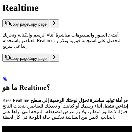
Realtime
Copy page
Copy page
أنشئ الصور والفيديوهات مباشرةً أثناء الرسم والكتابة وتحريك
العناصر باستخدام Realtime، لتحصل على استجابة فورية وتكرار
إبداعي سريع.
Copy page
Copy page
ما هو Realtime؟
Krea Realtime هو
أداة توليد مباشرة تحوّل لوحتك الرقمية إلى سطح
إبداعي نشط
. أثناء رسمك أو كتابتك أو تعديلك للعناصر، يتحدث الناتج
فورًا: لا طابور انتظار، ولا زر عرض لتضغطه. النتيجة التي تراها على
الجانب الأيمن من الشاشة تعكس حالة اللوحة في كل لحظة.