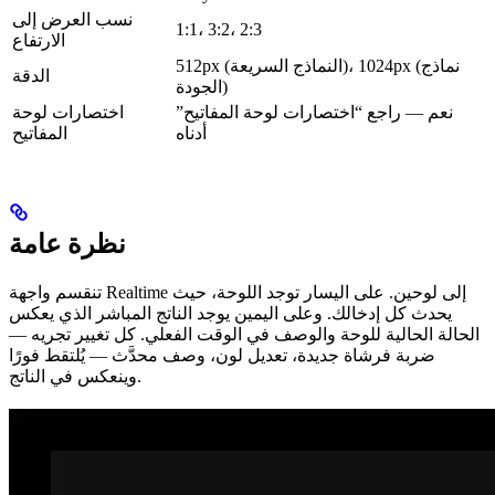
نسب العرض إلى
1:1، 3:2، 2:3
الارتفاع
512px (النماذج السريعة)، 1024px (نماذج
الدقة
الجودة)
نعم — راجع “اختصارات لوحة المفاتيح”
اختصارات لوحة
أدناه
المفاتيح
نظرة عامة
تنقسم واجهة Realtime إلى لوحين. على اليسار توجد اللوحة، حيث
يحدث كل إدخالك. وعلى اليمين يوجد الناتج المباشر الذي يعكس
الحالة الحالية للوحة والوصف في الوقت الفعلي. كل تغيير تجريه —
ضربة فرشاة جديدة، تعديل لون، وصف محدَّث — يُلتقط فورًا
وينعكس في الناتج.