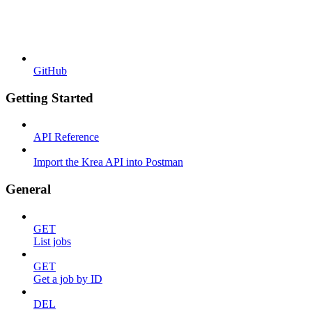
GitHub
Getting Started
API Reference
Import the Krea API into Postman
General
GET
List jobs
GET
Get a job by ID
DEL