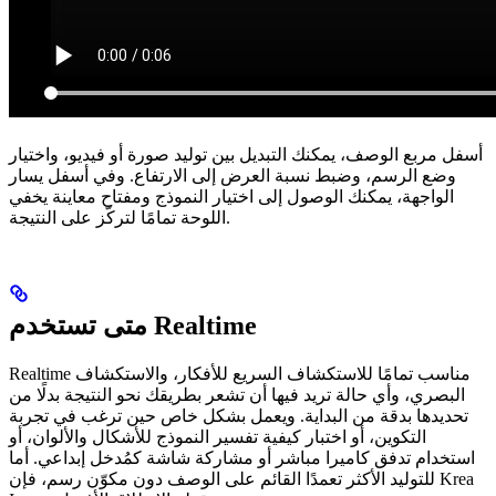
أسفل مربع الوصف، يمكنك التبديل بين توليد صورة أو فيديو، واختيار
وضع الرسم، وضبط نسبة العرض إلى الارتفاع. وفي أسفل يسار
الواجهة، يمكنك الوصول إلى اختيار النموذج ومفتاح معاينة يخفي
اللوحة تمامًا لتركّز على النتيجة.
متى تستخدم Realtime
Realtime مناسب تمامًا للاستكشاف السريع للأفكار، والاستكشاف
البصري، وأي حالة تريد فيها أن تشعر بطريقك نحو النتيجة بدلًا من
تحديدها بدقة من البداية. ويعمل بشكل خاص حين ترغب في تجربة
التكوين، أو اختبار كيفية تفسير النموذج للأشكال والألوان، أو
استخدام تدفق كاميرا مباشر أو مشاركة شاشة كمُدخل إبداعي. أما
للتوليد الأكثر تعمدًا القائم على الوصف دون مكوّن رسم، فإن Krea