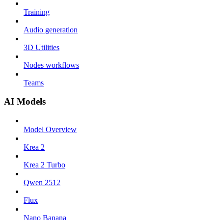
Training
Audio generation
3D Utilities
Nodes workflows
Teams
AI Models
Model Overview
Krea 2
Krea 2 Turbo
Qwen 2512
Flux
Nano Banana