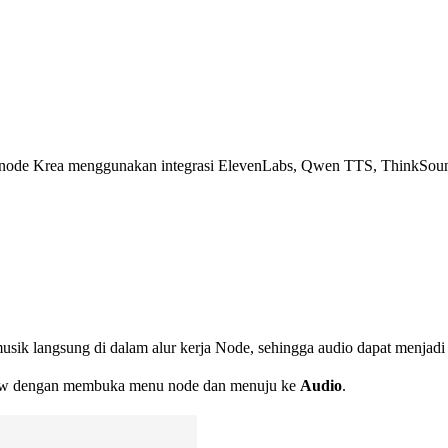
kerja node Krea menggunakan integrasi ElevenLabs, Qwen TTS, ThinkS
k langsung di dalam alur kerja Node, sehingga audio dapat menjadi b
flow dengan membuka menu node dan menuju ke
Audio
.