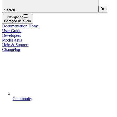
Search...
Navigation
Geração de áudio
Documentation Home
User Guide
Developers
Model APIs
Help & Support
Changelog
Community