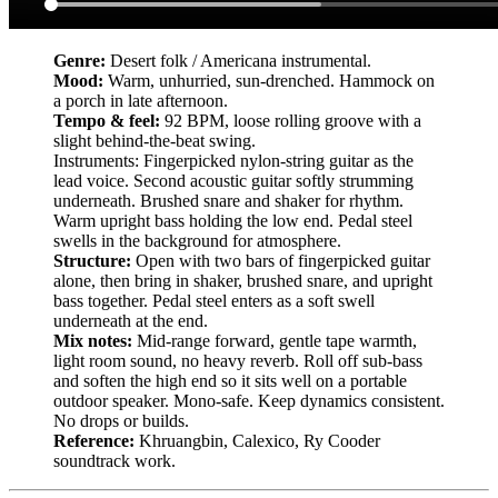
Genre:
Desert folk / Americana instrumental.
Mood:
Warm, unhurried, sun-drenched. Hammock on
a porch in late afternoon.
Tempo & feel:
92 BPM, loose rolling groove with a
slight behind-the-beat swing.
Instruments: Fingerpicked nylon-string guitar as the
lead voice. Second acoustic guitar softly strumming
underneath. Brushed snare and shaker for rhythm.
Warm upright bass holding the low end. Pedal steel
swells in the background for atmosphere.
Structure:
Open with two bars of fingerpicked guitar
alone, then bring in shaker, brushed snare, and upright
bass together. Pedal steel enters as a soft swell
underneath at the end.
Mix notes:
Mid-range forward, gentle tape warmth,
light room sound, no heavy reverb. Roll off sub-bass
and soften the high end so it sits well on a portable
outdoor speaker. Mono-safe. Keep dynamics consistent.
No drops or builds.
Reference:
Khruangbin, Calexico, Ry Cooder
soundtrack work.