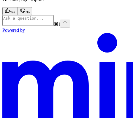
Yes
No
⌘
I
Powered by