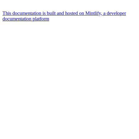
This documentation is built and hosted on Mintlify, a developer
documentation platform
Assistant
Responses
are
generated
using
AI
and
may
contain
mistakes.