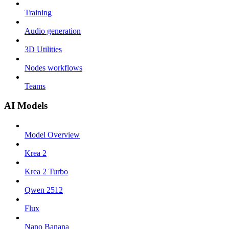
Training
Audio generation
3D Utilities
Nodes workflows
Teams
AI Models
Model Overview
Krea 2
Krea 2 Turbo
Qwen 2512
Flux
Nano Banana