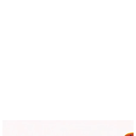
AI Image Editor
AI Video Enhancements
Frame Interpolation
Video Style Transfer
Video Upscaling
Customize
AI Finetuning
Image LoRA Finetuning
Video LoRA Finetuning
LoRA Sharing
File Management
Krea Asset Manager