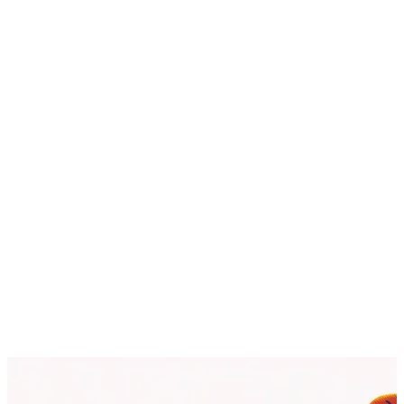
AI Image Editor
AI Video Enhancements
Frame Interpolation
Video Style Transfer
Video Upscaling
Customize
AI Finetuning
Image LoRA Finetuning
Video LoRA Finetuning
LoRA Sharing
File Management
Krea Asset Manager