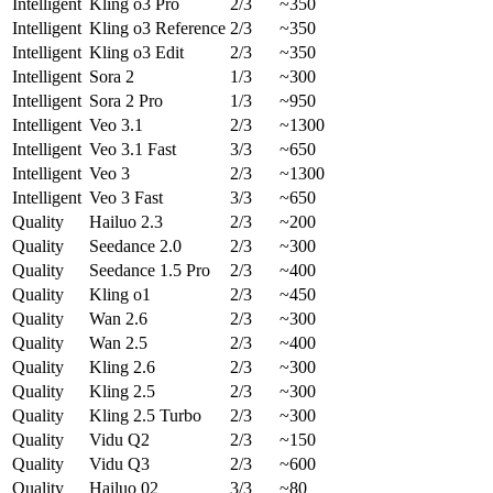
Intelligent
Kling o3 Pro
2/3
~350
Intelligent
Kling o3 Reference
2/3
~350
Intelligent
Kling o3 Edit
2/3
~350
Intelligent
Sora 2
1/3
~300
Intelligent
Sora 2 Pro
1/3
~950
Intelligent
Veo 3.1
2/3
~1300
Intelligent
Veo 3.1 Fast
3/3
~650
Intelligent
Veo 3
2/3
~1300
Intelligent
Veo 3 Fast
3/3
~650
Quality
Hailuo 2.3
2/3
~200
Quality
Seedance 2.0
2/3
~300
Quality
Seedance 1.5 Pro
2/3
~400
Quality
Kling o1
2/3
~450
Quality
Wan 2.6
2/3
~300
Quality
Wan 2.5
2/3
~400
Quality
Kling 2.6
2/3
~300
Quality
Kling 2.5
2/3
~300
Quality
Kling 2.5 Turbo
2/3
~300
Quality
Vidu Q2
2/3
~150
Quality
Vidu Q3
2/3
~600
Quality
Hailuo 02
3/3
~80