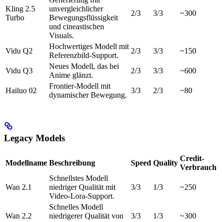
Kling 2.5
unvergleichlicher
2/3
3/3
~300
Turbo
Bewegungsflüssigkeit
und cineastischen
Visuals.
Hochwertiges Modell mit
Vidu Q2
2/3
3/3
~150
Referenzbild-Support.
Neues Modell, das bei
Vidu Q3
2/3
3/3
~600
Anime glänzt.
Frontier-Modell mit
Hailuo 02
3/3
2/3
~80
dynamischer Bewegung.
Legacy Models
Credit-
Modellname
Beschreibung
Speed
Quality
Verbrauch
Schnellstes Modell
Wan 2.1
niedriger Qualität mit
3/3
1/3
~250
Video-Lora-Support.
Schnelles Modell
Wan 2.2
niedrigerer Qualität von
3/3
1/3
~300