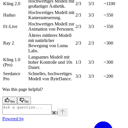
Hochwertiges Modell mit
Kling 2.0
2/3
3/3
~1100
großartiger Ästhetik.
Hochwertiges Modell mit
Hailuo
2/3
3/3
~350
Kamerasteuerung.
Hochwertiges Modell zur
01-Live
2/3
3/3
~350
Animation von Personen.
Älteres mittleres Modell
mit natürlicher
Ray 2
2/3
2/3
~300
Bewegung von Luma
Labs.
Langsames Modell mit
Kling 1.0
hoher Kontrolle und 10s
1/3
3/3
~300
(Pro)
Dauer.
Seedance
Schnelles, hochwertiges
3/3
3/3
~200
Pro
Modell von ByteDance.
Was this page helpful?
Yes
No
⌘
I
Powered by