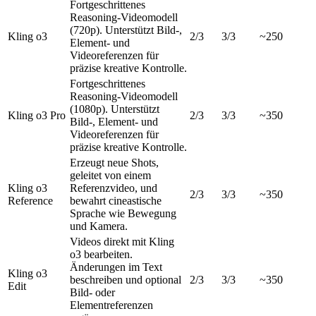
Fortgeschrittenes
Reasoning-Videomodell
(720p). Unterstützt Bild-,
Kling o3
2/3
3/3
~250
Element- und
Videoreferenzen für
präzise kreative Kontrolle.
Fortgeschrittenes
Reasoning-Videomodell
(1080p). Unterstützt
Kling o3 Pro
2/3
3/3
~350
Bild-, Element- und
Videoreferenzen für
präzise kreative Kontrolle.
Erzeugt neue Shots,
geleitet von einem
Kling o3
Referenzvideo, und
2/3
3/3
~350
Reference
bewahrt cineastische
Sprache wie Bewegung
und Kamera.
Videos direkt mit Kling
o3 bearbeiten.
Änderungen im Text
Kling o3
beschreiben und optional
2/3
3/3
~350
Edit
Bild- oder
Elementreferenzen