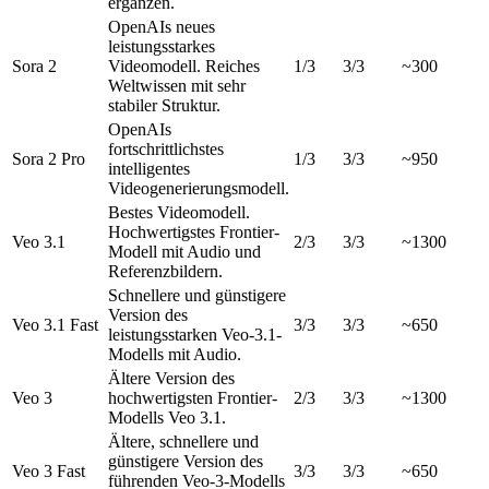
ergänzen.
OpenAIs neues
leistungsstarkes
Sora 2
Videomodell. Reiches
1/3
3/3
~300
Weltwissen mit sehr
stabiler Struktur.
OpenAIs
fortschrittlichstes
Sora 2 Pro
1/3
3/3
~950
intelligentes
Videogenerierungsmodell.
Bestes Videomodell.
Hochwertigstes Frontier-
Veo 3.1
2/3
3/3
~1300
Modell mit Audio und
Referenzbildern.
Schnellere und günstigere
Version des
Veo 3.1 Fast
3/3
3/3
~650
leistungsstarken Veo-3.1-
Modells mit Audio.
Ältere Version des
Veo 3
hochwertigsten Frontier-
2/3
3/3
~1300
Modells Veo 3.1.
Ältere, schnellere und
günstigere Version des
Veo 3 Fast
3/3
3/3
~650
führenden Veo-3-Modells