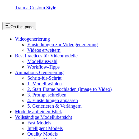
Train a Custom Style
On this page
Videogenerierung
Einstellungen zur Videogenerierung
Videos erweitern
Best Practices für Videomodelle
Modellauswahl
Workflow-Tipps
Animations-Generierung
Schritt-für-Schritt
1. Modell wählen
2. Start-Frame hochladen (Image-to-Video)
3. Prompt schreiben
4. Einstellungen anpassen
5. Generieren & Verlängern
Modelle auf einen Blick
Vollständige Modellübersicht
Fast Models
Intelligent Models
Quality Models