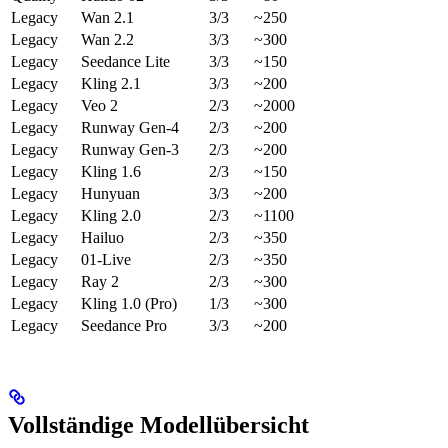
Legacy
Wan 2.1
3/3
~250
Legacy
Wan 2.2
3/3
~300
Legacy
Seedance Lite
3/3
~150
Legacy
Kling 2.1
3/3
~200
Legacy
Veo 2
2/3
~2000
Legacy
Runway Gen-4
2/3
~200
Legacy
Runway Gen-3
2/3
~200
Legacy
Kling 1.6
2/3
~150
Legacy
Hunyuan
3/3
~200
Legacy
Kling 2.0
2/3
~1100
Legacy
Hailuo
2/3
~350
Legacy
01-Live
2/3
~350
Legacy
Ray 2
2/3
~300
Legacy
Kling 1.0 (Pro)
1/3
~300
Legacy
Seedance Pro
3/3
~200
Vollständige Modellübersicht