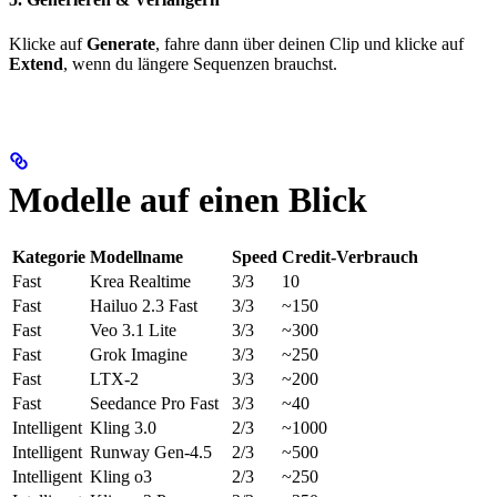
Klicke auf
Generate
, fahre dann über deinen Clip und klicke auf
Extend
, wenn du längere Sequenzen brauchst.
Modelle auf einen Blick
Kategorie
Modellname
Speed
Credit-Verbrauch
Fast
Krea Realtime
3/3
10
Fast
Hailuo 2.3 Fast
3/3
~150
Fast
Veo 3.1 Lite
3/3
~300
Fast
Grok Imagine
3/3
~250
Fast
LTX-2
3/3
~200
Fast
Seedance Pro Fast
3/3
~40
Intelligent
Kling 3.0
2/3
~1000
Intelligent
Runway Gen-4.5
2/3
~500
Intelligent
Kling o3
2/3
~250