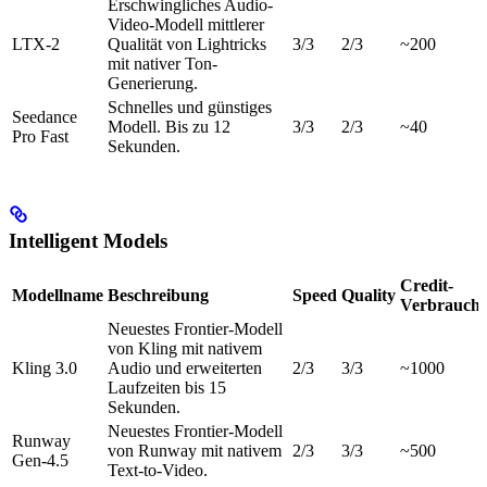
Erschwingliches Audio-
Video-Modell mittlerer
LTX-2
Qualität von Lightricks
3/3
2/3
~200
mit nativer Ton-
Generierung.
Schnelles und günstiges
Seedance
Modell. Bis zu 12
3/3
2/3
~40
Pro Fast
Sekunden.
Intelligent Models
Credit-
Modellname
Beschreibung
Speed
Quality
Verbrauch
Neuestes Frontier-Modell
von Kling mit nativem
Kling 3.0
Audio und erweiterten
2/3
3/3
~1000
Laufzeiten bis 15
Sekunden.
Neuestes Frontier-Modell
Runway
von Runway mit nativem
2/3
3/3
~500
Gen-4.5
Text-to-Video.