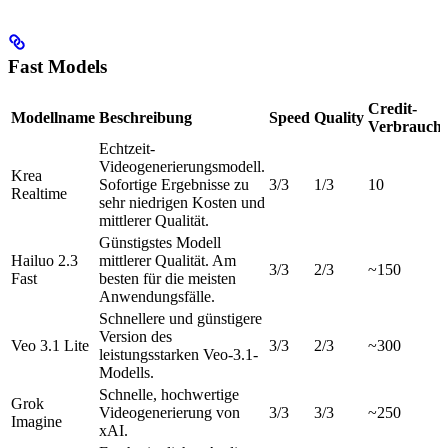
Fast Models
Credit-
Modellname
Beschreibung
Speed
Quality
Verbrauch
Echtzeit-
Videogenerierungsmodell.
Krea
Sofortige Ergebnisse zu
3/3
1/3
10
Realtime
sehr niedrigen Kosten und
mittlerer Qualität.
Günstigstes Modell
Hailuo 2.3
mittlerer Qualität. Am
3/3
2/3
~150
Fast
besten für die meisten
Anwendungsfälle.
Schnellere und günstigere
Version des
Veo 3.1 Lite
3/3
2/3
~300
leistungsstarken Veo-3.1-
Modells.
Schnelle, hochwertige
Grok
Videogenerierung von
3/3
3/3
~250
Imagine
xAI.