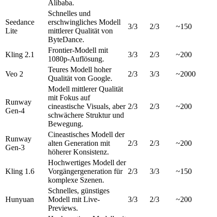
Alibaba.
Schnelles und
Seedance
erschwingliches Modell
3/3
2/3
~150
Lite
mittlerer Qualität von
ByteDance.
Frontier-Modell mit
Kling 2.1
3/3
2/3
~200
1080p-Auflösung.
Teures Modell hoher
Veo 2
2/3
3/3
~2000
Qualität von Google.
Modell mittlerer Qualität
mit Fokus auf
Runway
cineastische Visuals, aber
2/3
2/3
~200
Gen-4
schwächere Struktur und
Bewegung.
Cineastisches Modell der
Runway
alten Generation mit
2/3
2/3
~200
Gen-3
höherer Konsistenz.
Hochwertiges Modell der
Kling 1.6
Vorgängergeneration für
2/3
3/3
~150
komplexe Szenen.
Schnelles, günstiges
Hunyuan
Modell mit Live-
3/3
2/3
~200
Previews.