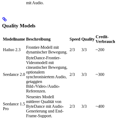
mit Audio.
Quality Models
Credit-
Modellname
Beschreibung
Speed
Quality
Verbrauch
Frontier-Modell mit
Hailuo 2.3
2/3
3/3
~200
dynamischer Bewegung.
ByteDance-Frontier-
Videomodell mit
cineastischer Bewegung,
optionalem
Seedance 2.0
2/3
3/3
~300
synchronisiertem Audio,
getaggten
Bild-/Video-/Audio-
Referenzen.
Neuestes Modell
mittlerer Qualität von
Seedance 1.5
ByteDance mit Audio-
2/3
3/3
~400
Pro
Generierung und End-
Frame-Support.