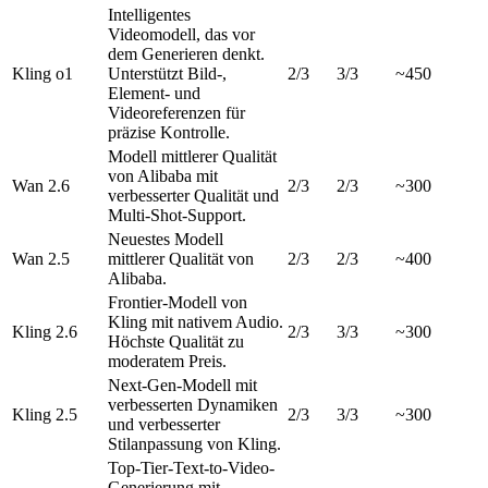
Intelligentes
Videomodell, das vor
dem Generieren denkt.
Kling o1
Unterstützt Bild-,
2/3
3/3
~450
Element- und
Videoreferenzen für
präzise Kontrolle.
Modell mittlerer Qualität
von Alibaba mit
Wan 2.6
2/3
2/3
~300
verbesserter Qualität und
Multi-Shot-Support.
Neuestes Modell
Wan 2.5
mittlerer Qualität von
2/3
2/3
~400
Alibaba.
Frontier-Modell von
Kling mit nativem Audio.
Kling 2.6
2/3
3/3
~300
Höchste Qualität zu
moderatem Preis.
Next-Gen-Modell mit
verbesserten Dynamiken
Kling 2.5
2/3
3/3
~300
und verbesserter
Stilanpassung von Kling.
Top-Tier-Text-to-Video-
Generierung mit