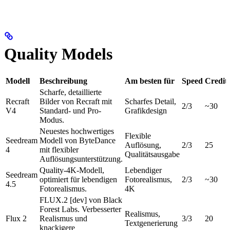
Quality Models
Modell
Beschreibung
Am besten für
Speed
Credit
Scharfe, detaillierte
Recraft
Bilder von Recraft mit
Scharfes Detail,
2/3
~30
V4
Standard- und Pro-
Grafikdesign
Modus.
Neuestes hochwertiges
Flexible
Seedream
Modell von ByteDance
Auflösung,
2/3
25
4
mit flexibler
Qualitätsausgabe
Auflösungsunterstützung.
Quality-4K-Modell,
Lebendiger
Seedream
optimiert für lebendigen
Fotorealismus,
2/3
~30
4.5
Fotorealismus.
4K
FLUX.2 [dev] von Black
Forest Labs. Verbesserter
Realismus,
Flux 2
Realismus und
3/3
20
Textgenerierung
knackigere