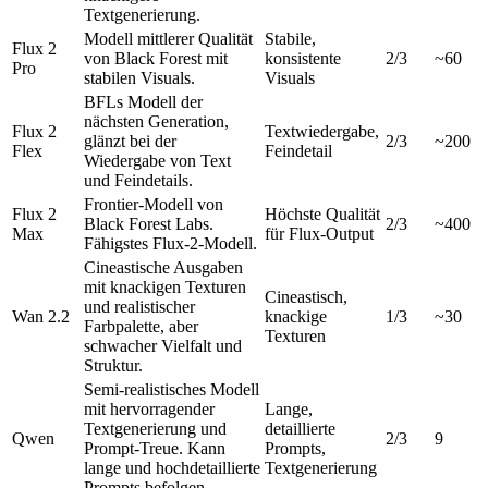
Textgenerierung.
Modell mittlerer Qualität
Stabile,
Flux 2
von Black Forest mit
konsistente
2/3
~60
Pro
stabilen Visuals.
Visuals
BFLs Modell der
nächsten Generation,
Flux 2
Textwiedergabe,
glänzt bei der
2/3
~200
Flex
Feindetail
Wiedergabe von Text
und Feindetails.
Frontier-Modell von
Flux 2
Höchste Qualität
Black Forest Labs.
2/3
~400
Max
für Flux-Output
Fähigstes Flux-2-Modell.
Cineastische Ausgaben
mit knackigen Texturen
Cineastisch,
und realistischer
Wan 2.2
knackige
1/3
~30
Farbpalette, aber
Texturen
schwacher Vielfalt und
Struktur.
Semi-realistisches Modell
mit hervorragender
Lange,
Textgenerierung und
detaillierte
Qwen
2/3
9
Prompt-Treue. Kann
Prompts,
lange und hochdetaillierte
Textgenerierung
Prompts befolgen.