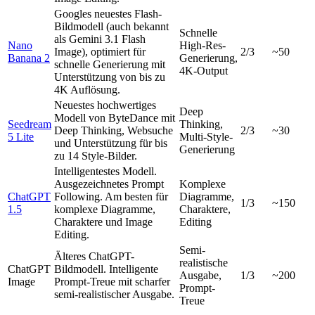
Googles neuestes Flash-
Bildmodell (auch bekannt
Schnelle
als Gemini 3.1 Flash
Nano
High-Res-
Image), optimiert für
2/3
~50
Banana 2
Generierung,
schnelle Generierung mit
4K-Output
Unterstützung von bis zu
4K Auflösung.
Neuestes hochwertiges
Deep
Modell von ByteDance mit
Seedream
Thinking,
Deep Thinking, Websuche
2/3
~30
5 Lite
Multi-Style-
und Unterstützung für bis
Generierung
zu 14 Style-Bilder.
Intelligentestes Modell.
Ausgezeichnetes Prompt
Komplexe
ChatGPT
Following. Am besten für
Diagramme,
1/3
~150
1.5
komplexe Diagramme,
Charaktere,
Charaktere und Image
Editing
Editing.
Semi-
Älteres ChatGPT-
realistische
ChatGPT
Bildmodell. Intelligente
Ausgabe,
1/3
~200
Image
Prompt-Treue mit scharfer
Prompt-
semi-realistischer Ausgabe.
Treue