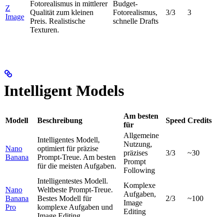
Fotorealismus in mittlerer
Budget-
Z
Qualität zum kleinen
Fotorealismus,
3/3
3
Image
Preis. Realistische
schnelle Drafts
Texturen.
Intelligent Models
Am besten
Modell
Beschreibung
Speed
Credits
für
Allgemeine
Intelligentes Modell,
Nutzung,
Nano
optimiert für präzise
präzises
3/3
~30
Banana
Prompt-Treue. Am besten
Prompt
für die meisten Aufgaben.
Following
Intelligentestes Modell.
Komplexe
Nano
Weltbeste Prompt-Treue.
Aufgaben,
Banana
Bestes Modell für
2/3
~100
Image
Pro
komplexe Aufgaben und
Editing
Image Editing.