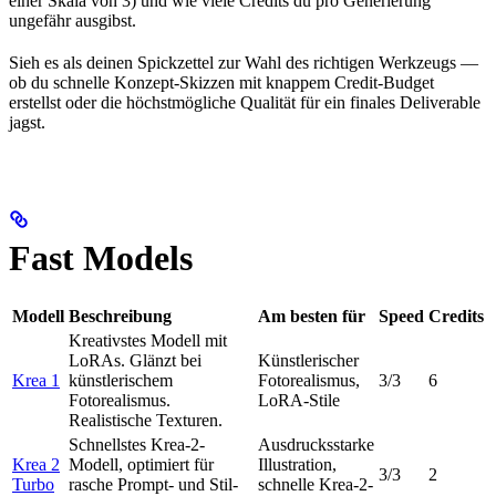
einer Skala von 3) und wie viele Credits du pro Generierung
ungefähr ausgibst.
Sieh es als deinen Spickzettel zur Wahl des richtigen Werkzeugs —
ob du schnelle Konzept-Skizzen mit knappem Credit-Budget
erstellst oder die höchstmögliche Qualität für ein finales Deliverable
jagst.
Fast Models
Modell
Beschreibung
Am besten für
Speed
Credits
Kreativstes Modell mit
LoRAs. Glänzt bei
Künstlerischer
Krea 1
künstlerischem
Fotorealismus,
3/3
6
Fotorealismus.
LoRA-Stile
Realistische Texturen.
Schnellstes Krea-2-
Ausdrucksstarke
Krea 2
Modell, optimiert für
Illustration,
3/3
2
Turbo
rasche Prompt- und Stil-
schnelle Krea-2-