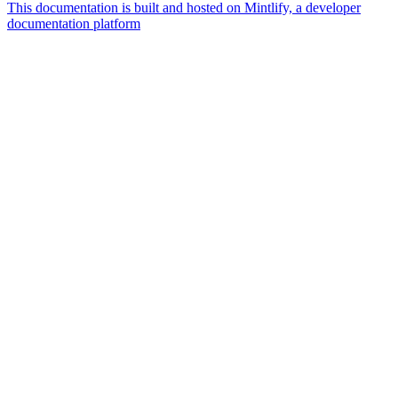
This documentation is built and hosted on Mintlify, a developer
documentation platform
Assistant
Responses
are
generated
using
AI
and
may
contain
mistakes.