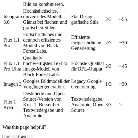
Bild zu kombinieren.
Hochästhetisches,
Ideogram
universelles Modell.
Flat Design,
2/3
~55
3.0
Glänzt bei flachen und
grafische Stile
grafischen Stilen.
Fortschrittliches und
Effiziente
Flux 1.1
dennoch effizientes
fortgeschrittene
2/3
~30
Pro
Modell von Black
Generierung
Forest Labs.
Qualitativ
Flux 1.1
hochwertigstes Text-to-
Höchste Qualität
2/3
~45
Pro Ultra
Image-Modell von
für BFL-Output
Black Forest Labs.
Googles Bildmodell der
Legacy-Google-
Imagen 3
1/3
~30
Vorgängergeneration.
Generierung
Destillierte und Open-
Source-Version von
Textwiedergabe,
Flux.1
Krea 1. Besser bei
Anatomie, Open
3/3
5
Krea
Textwiedergabe und
Source
Anatomie.
Was this page helpful?