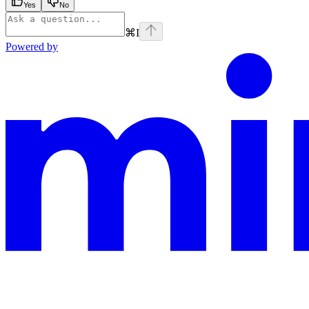
Yes
No
⌘
I
Powered by