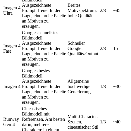
Ausgezeichnete
Breites
Imagen 4
Prompt-Treue. In der
Motivspektrum,
2/3
~45
Ultra
Lage, eine breite Palette
hohe Qualität
an Motiven zu
erzeugen.
Googles schnellstes
Bildmodell.
Ausgezeichnete
Schneller
Imagen 4
Prompt-Treue. In der
Google-
2/3
15
Fast
Lage, eine breite Palette
Qualitäts-Output
an Motiven zu
erzeugen.
Googles bestes
Bildmodell.
Ausgezeichnete
Allgemeine
Imagen 4
Prompt-Treue. In der
hochwertige
1/3
~30
Lage, eine breite Palette
Generierung
an Motiven zu
erzeugen.
Cineastisches
Bildmodell mit
Multi-Character-
Runway
Referenzen. Am besten
Szenen,
1/3
~40
Gen-4
darin, mehrere
cineastischer Stil
Charaktere in einem