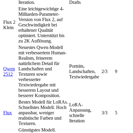
Iteration.
Drafts
Eine leichtgewichtige 4-
Milliarden-Parameter-
Version von Flux 2, auf
Flux 2
Geschwindigkeit bei
Klein
erhaltener Qualität
optimiert. Unterstützt bis
zu 2K Auflösung.
Neuestes Qwen-Modell
mit verbessertem Human-
Realism, feinerem
natürlichem Detail für
Porträts,
Qwen
Landschaften und
Landschaften,
2/3
9
2512
Texturen sowie
Textwiedergabe
verbesserter
Textwiedergabe mit
besserem Layout und
besserer Komposition.
Bestes Modell für LoRAs.
LoRA-
Schnellstes Modell. Hoch
Anpassung,
Flux
anpassbar, weniger
3/3
5
schnelle
realistische Farben und
Iteration
Texturen.
Günstigstes Modell.