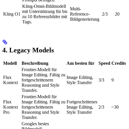
Kling-Omni-Bildmodell
Multi-
mit Unterstützung für bis
Kling O1
Reference-
2/3
20
zu 10 Referenzbilder mit
Bildgenerierung
Tags.
4. Legacy Models
Modell
Beschreibung
Am besten für
Speed
Credits
Frontier-Modell für
Image Editing. Fähig zu
Flux
Image Editing,
fortgeschrittenem
3/3
9
Kontext
Style Transfer
Reasoning und Style
Transfer.
Frontier-Modell für
Flux
Image Editing. Fähig zu
Fortgeschrittenes
Kontext
fortgeschrittenem
Image Editing,
2/3
~30
Pro
Reasoning und Style
Style Transfer
Transfer.
Googles bestes
Bildmodell.