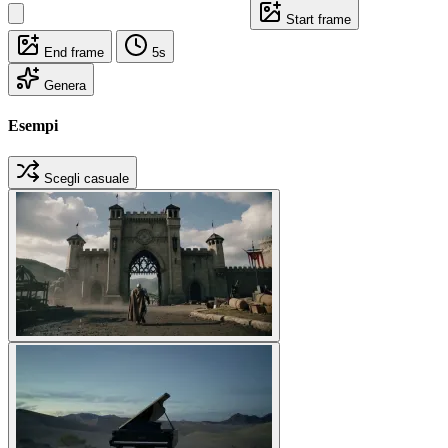
Start frame
End frame
5s
Genera
Esempi
Scegli casuale