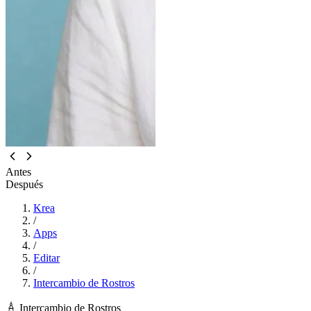
Antes
Después
Krea
/
Apps
/
Editar
/
Intercambio de Rostros
Intercambio de Rostros