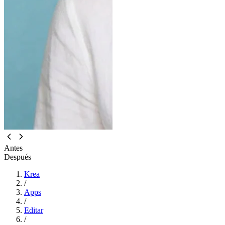
Antes
Después
Krea
/
Apps
/
Editar
/