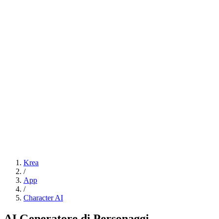
Frame Interpolation
Video Style Transfer
Video Upscaling
Customize
AI Finetuning
Image LoRA Finetuning
Video LoRA Finetuning
LoRA Sharing
File Management
Krea Asset Manager
Krea
/
App
/
Character AI
AI Generatore di Personaggi